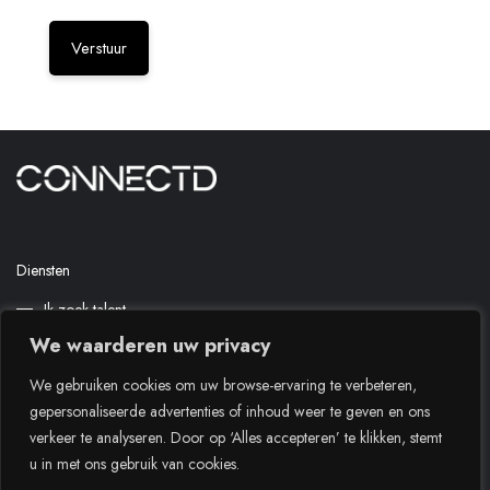
Diensten
Ik zoek talent
We waarderen uw privacy
Ik ben kandidaat
We gebruiken cookies om uw browse-ervaring te verbeteren,
Contact
gepersonaliseerde advertenties of inhoud weer te geven en ons
Privacy Policy
verkeer te analyseren. Door op ‘Alles accepteren’ te klikken, stemt
u in met ons gebruik van cookies.
© 2025 Connectd. Alle rechten voorbehouden.